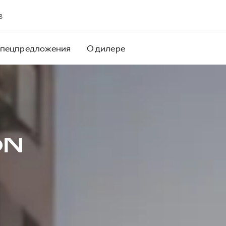
8
пецпредложения
О дилере
ON