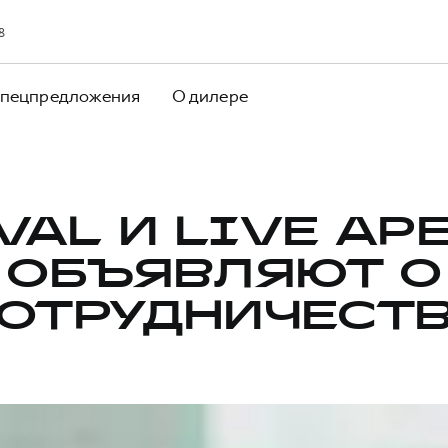
8
пецпредложения
О дилере
VAL И LIVE АР
ОБЪЯВЛЯЮТ О
ОТРУДНИЧЕСТ