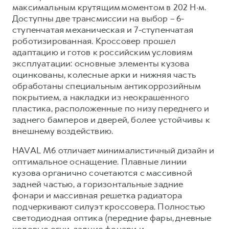
Сервис для корпоративных клиентов
максимальным крутящим моментом в 202 Н·м.
HAVAL Лизинг
Доступны две трансмиссии на выбор – 6-
АКСЕССУАРЫ HAVAL
ступенчатая механическая и 7-ступенчатая
Автомобильные аксессуары
роботизированная. Кроссовер прошел
АКСЕССУАРЫ HAVAL
Коллекция CITY
адаптацию и готов к российским условиям
эксплуатации: основные элементы кузова
Автомобильные аксессуары
Коллекция Базовая
оцинкованы, колесные арки и нижняя часть
Коллекция CITY
Коллекция Детская
обработаны специальным антикоррозийным
покрытием, а накладки из неокрашенного
Коллекция Базовая
пластика, расположенные по низу переднего и
Коллекция Детская
заднего бамперов и дверей, более устойчивы к
внешнему воздействию.
HAVAL M6 отличает минималистичный дизайн и
оптимальное оснащение. Плавные линии
кузова органично сочетаются с массивной
задней частью, а горизонтальные задние
фонари и массивная решетка радиатора
подчеркивают силуэт кроссовера. Полностью
светодиодная оптика (передние фары, дневные
ходовые огни, задние фонари и