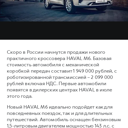
Тест-драйв
СЕРВИСНОЕ ОБСЛУЖИВАНИЕ
О дилере
Трейд-ин
Нулевое ТО
Наша команда
DARGO
DARGO X
Программа «Помощь на дороге»
Контакты
от 3 199 000 ₽
от 3 499 000 ₽
КРЕДИТ И СТРАХОВАНИЕ
Регламенты технического обслуживания
Кредитный калькулятор
Электронный ПТС
Скоро в России начнутся продажи нового
Страхование
практичного кроссовера HAVAL M6. Базовая
Кредит
стоимость автомобиля с механической
ПОДДЕРЖКА
F7
F7X
коробкой передач составит 1 949 000 рублей, с
GWM Безопасность
от 2 899 000 ₽
от 3 599 000 ₽
роботизированной трансмиссией – 2 099 000
КОРПОРАТИВНЫМ КЛИЕНТАМ
Гарантия HAVAL
рублей включая НДС. Первые автомобили
появятся в дилерских центрах HAVAL в июле
Для малого бизнеса
Мобильное приложение GWM
этого года.
Корпоративным клиентам
Программа «HAVAL Защита+»
Новый HAVAL M6 идеально подойдет как для
Крупным корпоративным клиентам
Руководства по эксплуатации
повседневных поездок, так и для длительных
POER
путешествий. Автомобиль оснащен бензиновым
от 3 449 000 ₽
Система управления автопарком
Подписки
1,5-литровым двигателем мощностью 143 л.с. с