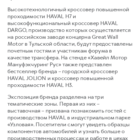
Сервис для корпоративных клиентов
Высокотехнологичный кроссовер повышенной
HAVAL Лизинг
АКСЕССУАРЫ HAVAL
проходимости HAVAL H7 и
Автомобильные аксессуары
высокофункциональный кроссовер HAVAL
DARGO, производство которых осуществляется
АКСЕССУАРЫ HAVAL
Коллекция CITY
на российском заводе концерна Great Wall
Автомобильные аксессуары
Коллекция Базовая
Motor в Тульской области, будут предоставлены
почетным гостям и участникам форума в
Коллекция CITY
Коллекция Детская
качестве трансфера. На стенде «Хавейл Мотор
Коллекция Базовая
Мануфэкчуринг Рус» также представлен
бестселлер бренда – городской кроссовер
Коллекция Детская
HAVAL JOLION и кроссовер повышенной
проходимости HAVAL H3.
Экспозиция бренда разделена на три
тематические зоны. Первая из них –
выставочная – призвана познакомить гостей с
производством HAVAL в индустриальном парке
«Узловая». Посетители смогут увидеть образцы
компонентов автомобилей и узнать больше о
производственных процессах и работе в цехах