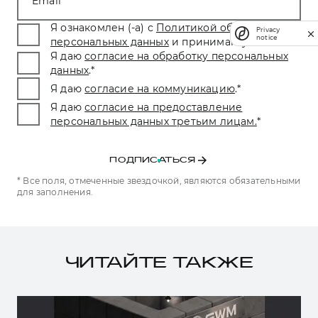
Email
Я ознакомлен (-а) с
Политикой обработки
Privacy
notice
персональных данных
и принимаю условия.
*
Я даю
согласие на обработку персональных
данных
.
*
Я даю
согласие на коммуникацию
.
*
Я даю
согласие на предоставление
персональных данных третьим лицам.
*
ПОДПИСАТЬСЯ
* Все поля, отмеченные звездочкой, являются обязательными
для заполнения.
ЧИТАЙТЕ ТАКЖЕ