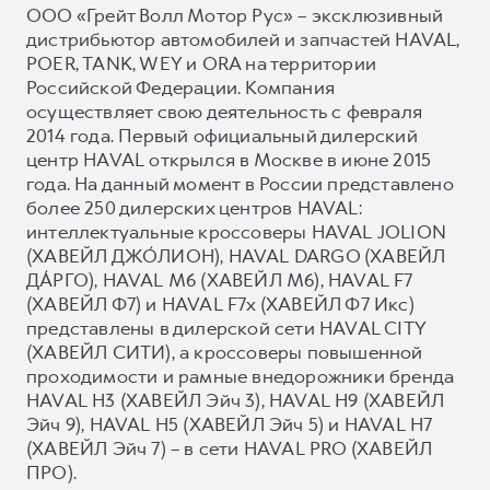
ООО «Грейт Волл Мотор Рус» – эксклюзивный
дистрибьютор автомобилей и запчастей HAVAL,
POER, TANK, WEY и ORA на территории
Российской Федерации. Компания
осуществляет свою деятельность с февраля
2014 года. Первый официальный дилерский
центр HAVAL открылся в Москве в июне 2015
года. На данный момент в России представлено
более 250 дилерских центров HAVAL:
интеллектуальные кроссоверы HAVAL JOLION
(ХАВЕЙЛ ДЖО́ЛИОН), HAVAL DARGO (ХАВЕЙЛ
ДА́РГО), HAVAL М6 (ХАВЕЙЛ M6), HAVAL F7
(ХАВЕЙЛ Ф7) и HAVAL F7x (ХАВЕЙЛ Ф7 Икс)
представлены в дилерской сети HAVAL CITY
(ХАВЕЙЛ СИТИ), а кроссоверы повышенной
проходимости и рамные внедорожники бренда
HAVAL H3 (ХАВЕЙЛ Эйч 3), HAVAL H9 (ХАВЕЙЛ
Эйч 9), HAVAL H5 (ХАВЕЙЛ Эйч 5) и HAVAL H7
(ХАВЕЙЛ Эйч 7) – в сети HAVAL PRO (ХАВЕЙЛ
ПРО).