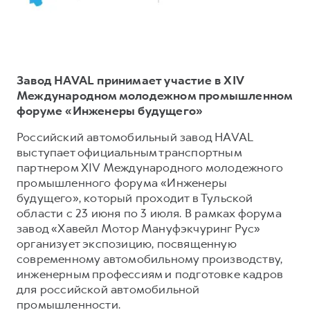
Тест-драйв
СЕРВИСНОЕ ОБСЛУЖИВАНИЕ
О дилере
Трейд-ин
Нулевое ТО
Наша команда
DARGO
DARGO X
Программа «Помощь на дороге»
Контакты
от 3 199 000 ₽
от 3 499 000 ₽
Завод HAVAL принимает участие в XIV
КРЕДИТ И СТРАХОВАНИЕ
Регламенты технического обслуживания
Международном молодежном промышленном
форуме «Инженеры будущего»
Кредитный калькулятор
Электронный ПТС
Страхование
Российский автомобильный завод HAVAL
выступает официальным транспортным
Кредит
ПОДДЕРЖКА
партнером XIV Международного молодежного
F7
F7X
GWM Безопасность
от 2 899 000 ₽
от 3 599 000 ₽
промышленного форума «Инженеры
будущего», который проходит в Тульской
КОРПОРАТИВНЫМ КЛИЕНТАМ
Гарантия HAVAL
области с 23 июня по 3 июля. В рамках форума
Для малого бизнеса
Мобильное приложение GWM
завод «Хавейл Мотор Мануфэкчуринг Рус»
организует экспозицию, посвященную
Корпоративным клиентам
Программа «HAVAL Защита+»
современному автомобильному производству,
Крупным корпоративным клиентам
Руководства по эксплуатации
инженерным профессиям и подготовке кадров
POER
для российской автомобильной
от 3 449 000 ₽
Система управления автопарком
Подписки
промышленности.