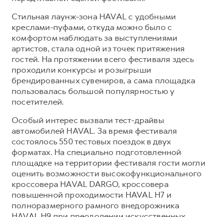
Сервис для корпоративных клиентов
Cтильная лаунж-зона HAVAL с удобными
HAVAL Лизинг
АКСЕССУАРЫ HAVAL
креслами-пуфами, откуда можно было с
Автомобильные аксессуары
комфортом наблюдать за выступлениями
артистов, стала одной из точек притяжения
АКСЕССУАРЫ HAVAL
Коллекция CITY
гостей. На протяжении всего фестиваля здесь
Автомобильные аксессуары
Коллекция Базовая
проходили конкурсы и розыгрыши
Коллекция CITY
Коллекция Детская
брендированных сувениров, а сама площадка
пользовалась большой популярностью у
Коллекция Базовая
посетителей.
Коллекция Детская
Особый интерес вызвали тест-драйвы
автомобилей HAVAL. За время фестиваля
состоялось 550 тестовых поездок в двух
форматах. На специально подготовленной
площадке на территории фестиваля гости могли
оценить возможности высокофункционального
кроссовера HAVAL DARGO, кроссовера
повышенной проходимости HAVAL H7 и
полноразмерного рамного внедорожника
HAVAL H9 при преодолении искусственных