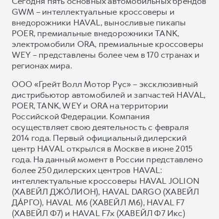
Сегодня пять основных автомобильных брендов
GWM – интеллектуальные кроссоверы и
внедорожники HAVAL, выносливые пикапы
POER, премиальные внедорожники TANK,
электромобили ORA, премиальные кроссоверы
WEY – представлены более чем в 170 странах и
регионах мира.
ООО «Грейт Волл Мотор Рус» – эксклюзивный
дистрибьютор автомобилей и запчастей HAVAL,
POER, TANK, WEY и ORA на территории
Российской Федерации. Компания
осуществляет свою деятельность с февраля
2014 года. Первый официальный дилерский
центр HAVAL открылся в Москве в июне 2015
года. На данный момент в России представлено
более 250 дилерских центров HAVAL:
интеллектуальные кроссоверы HAVAL JOLION
(ХАВЕЙЛ ДЖО́ЛИОН), HAVAL DARGO (ХАВЕЙЛ
ДА́РГО), HAVAL М6 (ХАВЕЙЛ M6), HAVAL F7
(ХАВЕЙЛ Ф7) и HAVAL F7x (ХАВЕЙЛ Ф7 Икс)