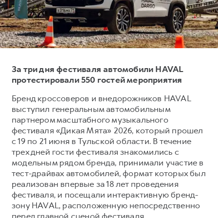
Тест-драйв
СЕРВИСНОЕ ОБСЛУЖИВАНИЕ
О дилере
Трейд-ин
Нулевое ТО
Наша команда
DARGO
DARGO X
Программа «Помощь на дороге»
Контакты
от 3 199 000 ₽
от 3 499 000 ₽
КРЕДИТ И СТРАХОВАНИЕ
Регламенты технического обслуживания
За три дня фестиваля автомобили HAVAL
Кредитный калькулятор
Электронный ПТС
протестировали 550 гостей мероприятия
Страхование
Бренд кроссоверов и внедорожников HAVAL
выступил генеральным автомобильным
Кредит
ПОДДЕРЖКА
партнером масштабного музыкального
F7
F7X
GWM Безопасность
от 2 899 000 ₽
от 3 599 000 ₽
фестиваля «Дикая Мята» 2026, который прошел
с 19 по 21 июня в Тульской области. В течение
КОРПОРАТИВНЫМ КЛИЕНТАМ
Гарантия HAVAL
трех дней гости фестиваля знакомились с
Для малого бизнеса
Мобильное приложение GWM
модельным рядом бренда, принимали участие в
Корпоративным клиентам
Программа «HAVAL Защита+»
тест-драйвах автомобилей, формат которых был
реализован впервые за 18 лет проведения
Крупным корпоративным клиентам
Руководства по эксплуатации
фестиваля, и посещали интерактивную бренд-
POER
от 3 449 000 ₽
Система управления автопарком
Подписки
зону HAVAL, расположенную непосредственно
перед главной сценой фестиваля.