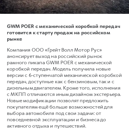
Тест-драйв
СЕРВИСНОЕ ОБСЛУЖИВАНИЕ
О дилере
Трейд-ин
Нулевое ТО
Наша команда
GWM POER с механической коробкой передач
DARGO
DARGO X
Программа «Помощь на дороге»
Контакты
от 3 199 000 ₽
от 3 499 000 ₽
готовится к старту продаж на российском
КРЕДИТ И СТРАХОВАНИЕ
Регламенты технического обслуживания
рынке
Кредитный калькулятор
Электронный ПТС
Компания ООО «Грейт Волл Мотор Рус»
Страхование
анонсирует выход на российский рынок
рамного пикапа GWM POER с механической
Кредит
ПОДДЕРЖКА
коробкой передач. Модель получила новые
F7
F7X
GWM Безопасность
версии с 6-ступенчатой механической коробкой
от 2 899 000 ₽
от 3 599 000 ₽
передач, доступные как с бензиновым, так и с
КОРПОРАТИВНЫМ КЛИЕНТАМ
Гарантия HAVAL
дизельным двигателем. Кроме того, исполнения
Для малого бизнеса
Мобильное приложение GWM
с МКПП отличаются иным дизайном экстерьера.
Новые модификации позволят предложить
Корпоративным клиентам
Программа «HAVAL Защита+»
покупателям ещё больше возможностей для
Крупным корпоративным клиентам
Руководства по эксплуатации
выбора автомобиля под свои задачи: от
POER
повседневной эксплуатации и бизнеса до
от 3 449 000 ₽
Система управления автопарком
Подписки
активного отдыха и путешествий.