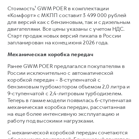
Сервис для корпоративных клиентов
Стоимость¹ GWM POER в комплектации
HAVAL Лизинг
АКСЕССУАРЫ HAVAL
«Комфорт» с МКПП составит 3 499 000 рублей
Автомобильные аксессуары
для версий как с бензиновым, так и с дизельным
двигателями. Все цены указаны с учетом НДС.
АКСЕССУАРЫ HAVAL
Коллекция CITY
Старт продаж новых версий пикапа в России
Автомобильные аксессуары
Коллекция Базовая
запланирован на конец июня 2026 года.
Коллекция CITY
Коллекция Детская
Механическая коробка передач
Коллекция Базовая
Ранее GWM POER предлагался покупателям в
Коллекция Детская
России исключительно с автоматической
коробкой передач – 8-ступенчатой с
бензиновым турбомотором объемом 2,0 литра и
9-ступенчатой с 2,4-литровым турбодизелем.
Теперь в гамме модели появилась 6-ступенчатая
механическая коробка передач, рассчитанная
на еще более интенсивную эксплуатацию и
работу под высокими нагрузками.
С механической коробкой передач сочетаются