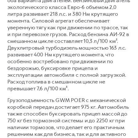
оба варианта двигателей. Бензиновый двигатель
экологического класса Евро-6 объемом 2,0
литра развивает 218 л.с. и 380 Нм крутящего
момента. Силовой агрегат обеспечивает
уверенную тягу как при движении по трассе, так
и при перевозке грузов. Расход бензина АИ-92 в
смешанном цикле составляет 10,3 л/100 км².
Двухлитровый турбодизель мощностью 163 л.с.
развивает 400 Нм крутящего момента, что
особенно востребовано при движении по
бездорожью, буксировке прицепа и
эксплуатации автомобиля с полной загрузкой.
Расход топлива в смешанном цикле не
превышает 7,6 л/100 км³.
Грузоподъемность GWM POER с механической
коробкой передач достигает 975 кг. Автомобиль
также способен буксировать прицеп массой до
750 кг без тормозной системы и до 2250 кг при
наличии тормозов, что делает его практичным
решением как для бизнеса, так и для активного